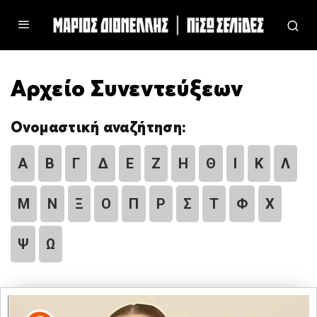
Αρχείο Συνεντεύξεων
Ονομαστική αναζήτηση:
Α
Β
Γ
Δ
Ε
Ζ
Η
Θ
Ι
Κ
Λ
Μ
Ν
Ξ
Ο
Π
Ρ
Σ
Τ
Φ
Χ
Ψ
Ω