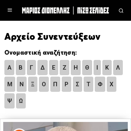
Αρχείο Συνεντεύξεων
Ονομαστική αναζήτηση:
Α
Β
Γ
Δ
Ε
Ζ
Η
Θ
Ι
Κ
Λ
Μ
Ν
Ξ
Ο
Π
Ρ
Σ
Τ
Φ
Χ
Ψ
Ω