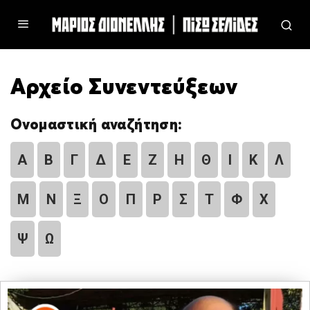
Αρχείο Συνεντεύξεων
Ονομαστική αναζήτηση:
Α
Β
Γ
Δ
Ε
Ζ
Η
Θ
Ι
Κ
Λ
Μ
Ν
Ξ
Ο
Π
Ρ
Σ
Τ
Φ
Χ
Ψ
Ω