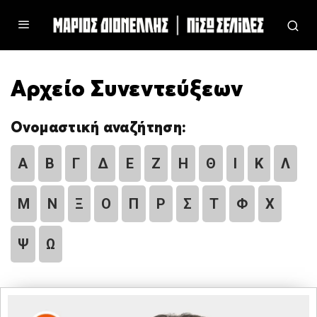
Αρχείο Συνεντεύξεων
Ονομαστική αναζήτηση:
Α
Β
Γ
Δ
Ε
Ζ
Η
Θ
Ι
Κ
Λ
Μ
Ν
Ξ
Ο
Π
Ρ
Σ
Τ
Φ
Χ
Ψ
Ω