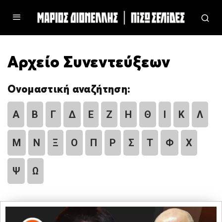
Αρχείο Συνεντεύξεων
Ονομαστική αναζήτηση:
Α
Β
Γ
Δ
Ε
Ζ
Η
Θ
Ι
Κ
Λ
Μ
Ν
Ξ
Ο
Π
Ρ
Σ
Τ
Φ
Χ
Ψ
Ω