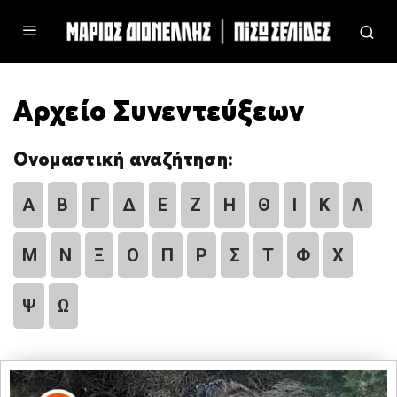
Αρχείο Συνεντεύξεων
Ονομαστική αναζήτηση:
Α
Β
Γ
Δ
Ε
Ζ
Η
Θ
Ι
Κ
Λ
Μ
Ν
Ξ
Ο
Π
Ρ
Σ
Τ
Φ
Χ
Ψ
Ω