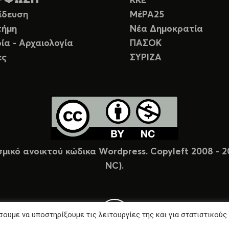
ΚΚΕ
ίδευση
ΜέΡΑ25
τήμη
Νέα Δημοκρατία
ία - Αρχαιολογία
ΠΑΣΟΚ
ες
ΣΥΡΙΖΑ
σμικό ανοικτού κώδικα Wordpress. Copyleft 2008 -
NC).
ουμε να υποστηρίξουμε τις λειτουργίες της και για στατιστικούς