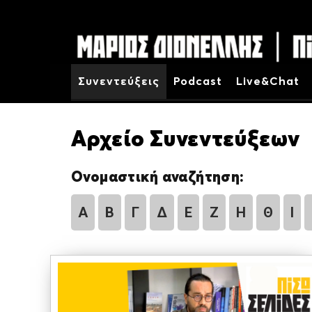
Συνεντεύξεις
Podcast
Live&Chat
Αρχείο Συνεντεύξεων
Ονομαστική αναζήτηση:
Α
Β
Γ
Δ
Ε
Ζ
Η
Θ
Ι