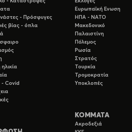
ικό - Καταστροφές
Εκλογές
ματα
Ευρωπαϊκή Ενωση
νάστες - Πρόσφυγες
ΗΠΑ - ΝΑΤΟ
ές βίας - όπλα
Μακεδονικό
ιά
Παλαιστίνη
σφαιρο
Πόλεμος
ισμός
Ρωσία
η
Στρατός
 ηλικία
Τουρκία
αία
Τρομοκρατία
 - Covid
Υποκλοπές
εια
κές
ΚΟΜΜΑΤΑ
Ακροδεξιά
ΡΦΩΣΗ