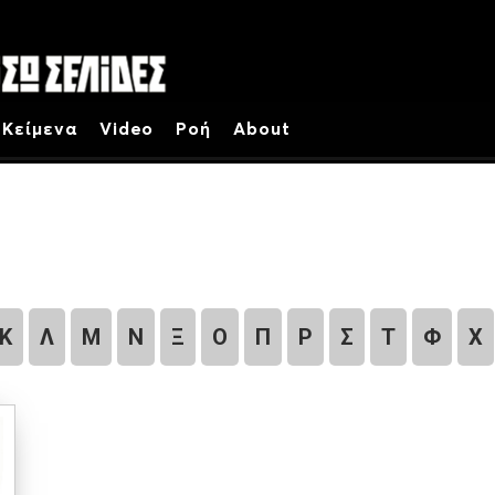
Κείμενα
Video
Ροή
About
Κ
Λ
Μ
Ν
Ξ
Ο
Π
Ρ
Σ
Τ
Φ
Χ