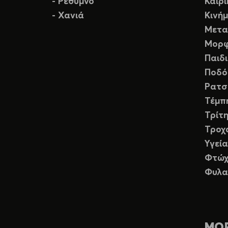
- Ρέθυμνο
Καιρ
- Χανιά
Κινή
Μετα
Μορφ
Παιδ
Ποδό
Ρατσ
Τέμπ
Τρίτη
Τροχ
Υγεία
Φτώχ
Φυλα
ΜΟ