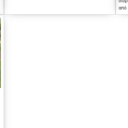
διορ
από