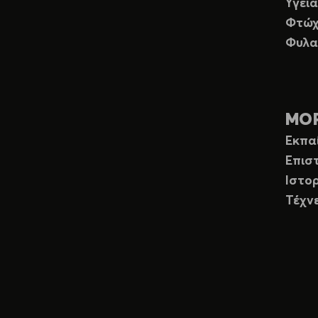
Υγεία
Φτώχ
Φυλα
ΜΟ
Εκπα
Επισ
Ιστορ
Τέχν