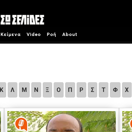
Κείμενα
Video
Ροή
About
Κ
Λ
Μ
Ν
Ξ
Ο
Π
Ρ
Σ
Τ
Φ
Χ