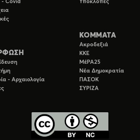
 - Covid
Υποκλοπές
εια
κές
ΚΟΜΜΑΤΑ
Ακροδεξιά
ΡΦΩΣΗ
ΚΚΕ
ίδευση
ΜέΡΑ25
τήμη
Νέα Δημοκρατία
ία - Αρχαιολογία
ΠΑΣΟΚ
ες
ΣΥΡΙΖΑ