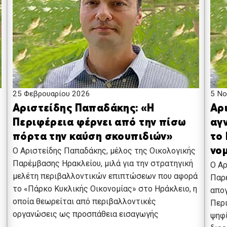
25 Φεβρουαρίου 2026
5 Νο
Αριστείδης Παπαδάκης: «Η
Αρ
ν
Περιφέρεια φέρνει από την πίσω
αγ
πόρτα την καύση σκουπιδιών»
το 
Ο Αριστείδης Παπαδάκης, μέλος της Οικολογικής
νο
Παρέμβασης Ηρακλείου, μιλά για την στρατηγική
Ο Αρ
μελέτη περιβαλλοντικών επιπτώσεων που αφορά
Παρέ
το «Πάρκο Κυκλικής Οικονομίας» στο Ηράκλειο, η
απογ
οποία θεωρείται από περιβαλλοντικές
Περι
οργανώσεις ως προσπάθεια εισαγωγής
ψηφί