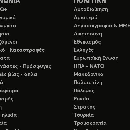
ΝΩΝΙΑ
ΠΟΛΙΤΙΚΗ
TQ+
Αυτοδιοίκηση
νομικά
Αριστερά
ιώματα
Δημοσιογραφία & ΜΜ
ησία
Δικαιοσύνη
ζόμενοι
Εθνικισμός
ικό - Καταστροφές
Εκλογές
ματα
Ευρωπαϊκή Ενωση
νάστες - Πρόσφυγες
ΗΠΑ - ΝΑΤΟ
ές βίας - όπλα
Μακεδονικό
ιά
Παλαιστίνη
σφαιρο
Πόλεμος
ισμός
Ρωσία
η
Στρατός
 ηλικία
Τουρκία
αία
Τρομοκρατία