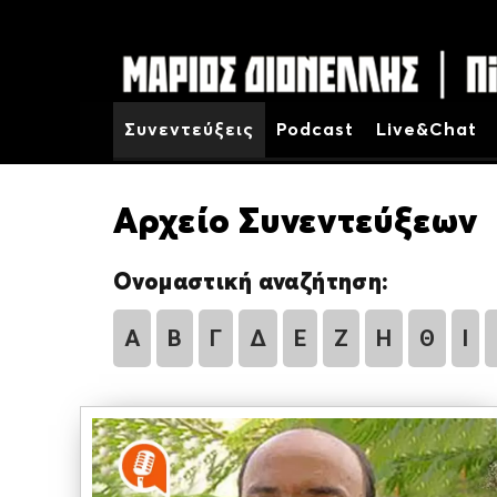
Συνεντεύξεις
Podcast
Live&Chat
Αρχείο Συνεντεύξεων
Ονομαστική αναζήτηση:
Α
Β
Γ
Δ
Ε
Ζ
Η
Θ
Ι