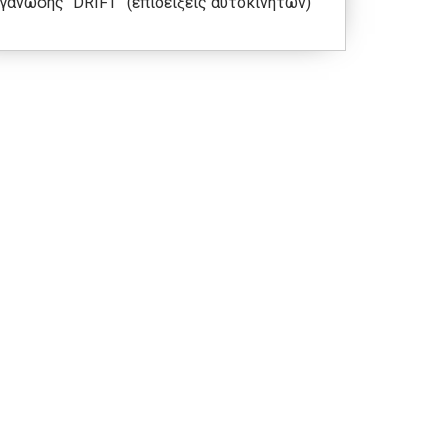
γάνωσης “DRIFT” (επιδείξεις αυτοκινήτων)