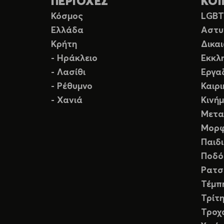
ΠΕΡΙΟΧΕΣ
ΚΟΙ
Κόσμος
LGB
Ελλάδα
Αστυ
Κρήτη
Δικα
- Ηράκλειο
Εκκλ
- Λασίθι
Εργα
- Ρέθυμνο
Καιρ
- Χανιά
Κινή
Μετα
Μορφ
Παιδ
Ποδό
Ρατσ
Τέμπ
Τρίτη
Τροχ