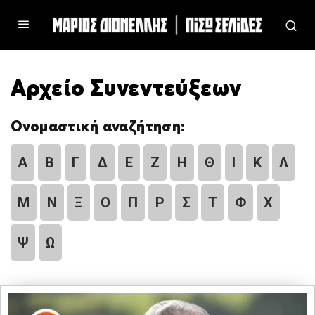
Αρχείο Συνεντεύξεων
Ονομαστική αναζήτηση:
Α
Β
Γ
Δ
Ε
Ζ
Η
Θ
Ι
Κ
Λ
Μ
Ν
Ξ
Ο
Π
Ρ
Σ
Τ
Φ
Χ
Ψ
Ω