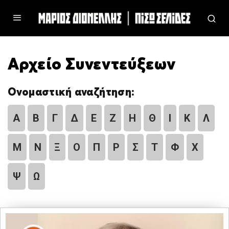
Αρχείο Συνεντεύξεων
Ονομαστική αναζήτηση:
Α
Β
Γ
Δ
Ε
Ζ
Η
Θ
Ι
Κ
Λ
Μ
Ν
Ξ
Ο
Π
Ρ
Σ
Τ
Φ
Χ
Ψ
Ω