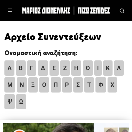
Αρχείο Συνεντεύξεων
Ονομαστική αναζήτηση:
Α
Β
Γ
Δ
Ε
Ζ
Η
Θ
Ι
Κ
Λ
Μ
Ν
Ξ
Ο
Π
Ρ
Σ
Τ
Φ
Χ
Ψ
Ω