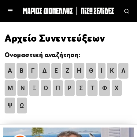
Αρχείο Συνεντεύξεων
Ονομαστική αναζήτηση:
Α
Β
Γ
Δ
Ε
Ζ
Η
Θ
Ι
Κ
Λ
Μ
Ν
Ξ
Ο
Π
Ρ
Σ
Τ
Φ
Χ
Ψ
Ω