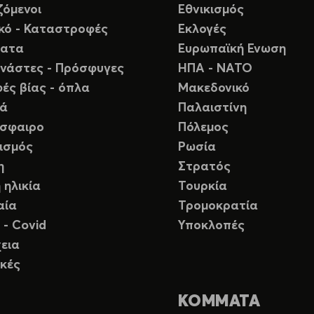
ζόμενοι
Εθνικισμός
ικό - Καταστροφές
Εκλογές
ματα
Ευρωπαϊκή Ενωση
νάστες - Πρόσφυγες
ΗΠΑ - ΝΑΤΟ
ές βίας - όπλα
Μακεδονικό
ιά
Παλαιστίνη
σφαιρο
Πόλεμος
ισμός
Ρωσία
η
Στρατός
 ηλικία
Τουρκία
αία
Τρομοκρατία
 - Covid
Υποκλοπές
εια
κές
ΚΟΜΜΑΤΑ