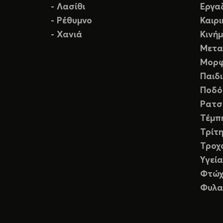
- Λασίθι
Εργα
- Ρέθυμνο
Καιρ
- Χανιά
Κινή
Μετα
Μορφ
Παιδ
Ποδό
Ρατσ
Τέμπ
Τρίτη
Τροχ
Υγεία
Φτώχ
Φυλα