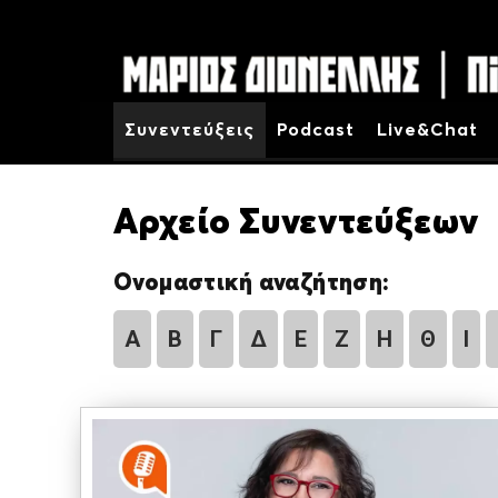
Συνεντεύξεις
Podcast
Live&Chat
Αρχείο Συνεντεύξεων
Ονομαστική αναζήτηση:
Α
Β
Γ
Δ
Ε
Ζ
Η
Θ
Ι