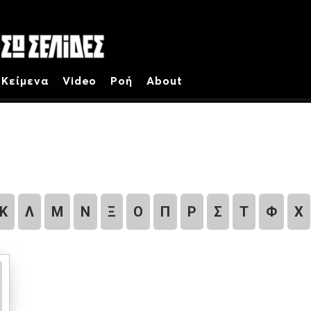
Κείμενα
Video
Ροή
About
Κ
Λ
Μ
Ν
Ξ
Ο
Π
Ρ
Σ
Τ
Φ
Χ