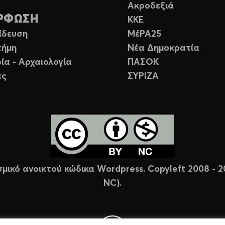
Ακροδεξιά
ΡΦΩΣΗ
ΚΚΕ
ίδευση
ΜέΡΑ25
τήμη
Νέα Δημοκρατία
ία - Αρχαιολογία
ΠΑΣΟΚ
ες
ΣΥΡΙΖΑ
σμικό ανοικτού κώδικα Wordpress. Copyleft 2008 -
NC).