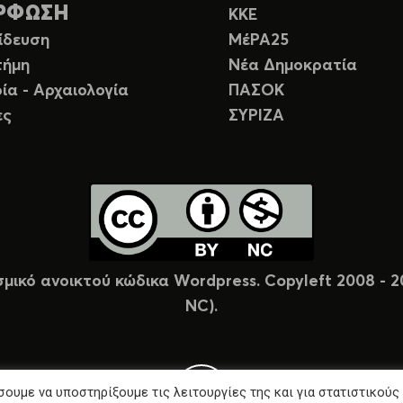
ΡΦΩΣΗ
ΚΚΕ
ίδευση
ΜέΡΑ25
τήμη
Νέα Δημοκρατία
ία - Αρχαιολογία
ΠΑΣΟΚ
ες
ΣΥΡΙΖΑ
σμικό ανοικτού κώδικα Wordpress. Copyleft 2008 -
NC).
ουμε να υποστηρίξουμε τις λειτουργίες της και για στατιστικούς