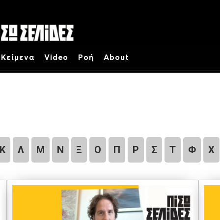
Κείμενα
Video
Ροή
About
Κ
Λ
Μ
Ν
Ξ
Ο
Π
Ρ
Σ
Τ
Φ
Χ