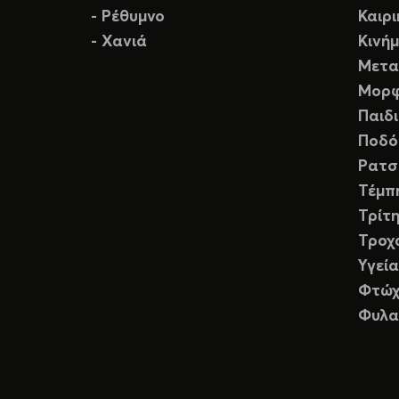
- Ρέθυμνο
Καιρ
- Χανιά
Κινή
Μετα
Μορφ
Παιδ
Ποδό
Ρατσ
Τέμπ
Τρίτη
Τροχ
Υγεία
Φτώχ
Φυλα