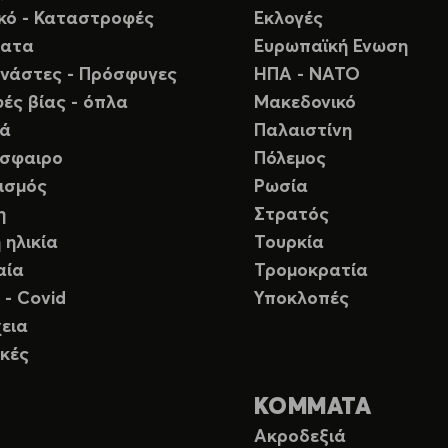
ικό - Καταστροφές
Εκλογές
ματα
Ευρωπαϊκή Ενωση
νάστες - Πρόσφυγες
ΗΠΑ - ΝΑΤΟ
ές βίας - όπλα
Μακεδονικό
ιά
Παλαιστίνη
σφαιρο
Πόλεμος
ισμός
Ρωσία
η
Στρατός
 ηλικία
Τουρκία
αία
Τρομοκρατία
 - Covid
Υποκλοπές
εια
κές
ΚΟΜΜΑΤΑ
Ακροδεξιά