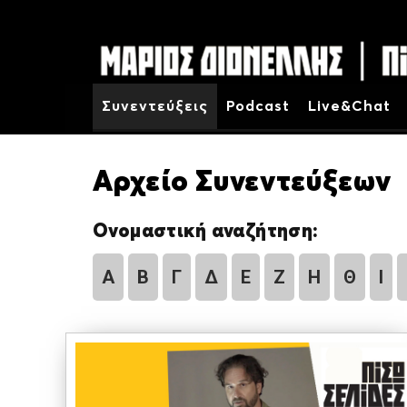
Συνεντεύξεις
Podcast
Live&Chat
Αρχείο Συνεντεύξεων
Ονομαστική αναζήτηση:
Α
Β
Γ
Δ
Ε
Ζ
Η
Θ
Ι