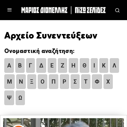
Αρχείο Συνεντεύξεων
Ονομαστική αναζήτηση:
Α
Β
Γ
Δ
Ε
Ζ
Η
Θ
Ι
Κ
Λ
Μ
Ν
Ξ
Ο
Π
Ρ
Σ
Τ
Φ
Χ
Ψ
Ω