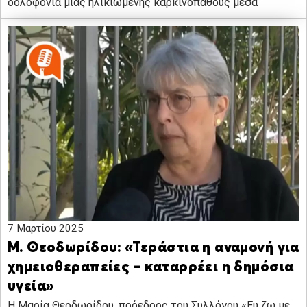
δολοφονία μιας ηλικιωμένης καρκινοπαθούς μέσα
7 Μαρτίου 2025
Μ. Θεοδωρίδου: «Τεράστια η αναμονή για
χημειοθεραπείες – καταρρέει η δημόσια
υγεία»
Η Μαρία Θεοδωρίδου, πρόεδρος του Συλλόγου «Ευ ζω με