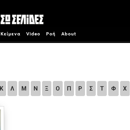
Κείμενα
Video
Ροή
About
Κ
Λ
Μ
Ν
Ξ
Ο
Π
Ρ
Σ
Τ
Φ
Χ