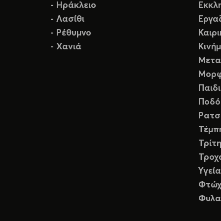
- Ηράκλειο
Εκκλ
- Λασίθι
Εργα
- Ρέθυμνο
Καιρ
- Χανιά
Κινή
Μετα
Μορφ
Παιδ
Ποδό
Ρατσ
Τέμπ
Τρίτη
Τροχ
Υγεία
Φτώχ
Φυλα