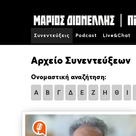
Συνεντεύξεις
Podcast
Live&Chat
Αρχείο Συνεντεύξεων
Ονομαστική αναζήτηση:
Α
Β
Γ
Δ
Ε
Ζ
Η
Θ
Ι