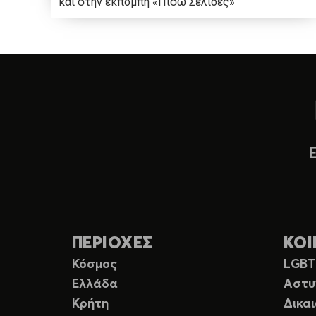
και στην εκπομπή «Πίσω Σελίδες»
ΠΕΡΙΟΧΕΣ
ΚΟΙ
Κόσμος
LGB
Ελλάδα
Αστυ
Κρήτη
Δικα