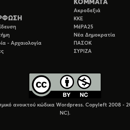
ΚΟΜΜΑΤΑ
Ακροδεξιά
ΡΦΩΣΗ
ΚΚΕ
ίδευση
ΜέΡΑ25
τήμη
Νέα Δημοκρατία
ία - Αρχαιολογία
ΠΑΣΟΚ
ες
ΣΥΡΙΖΑ
σμικό ανοικτού κώδικα Wordpress. Copyleft 2008 -
NC).