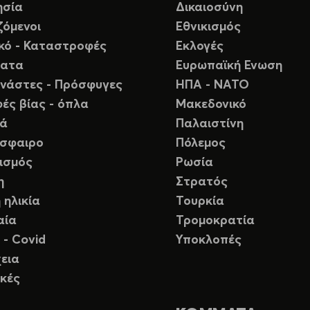
ησία
Δικαιοσύνη
ζόμενοι
Εθνικισμός
ικό - Καταστροφές
Εκλογές
ματα
Ευρωπαϊκή Ενωση
νάστες - Πρόσφυγες
ΗΠΑ - ΝΑΤΟ
ές βίας - όπλα
Μακεδονικό
ιά
Παλαιστίνη
σφαιρο
Πόλεμος
ισμός
Ρωσία
η
Στρατός
 ηλικία
Τουρκία
αία
Τρομοκρατία
 - Covid
Υποκλοπές
εια
κές