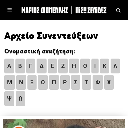
Αρχείο Συνεντεύξεων
Ονομαστική αναζήτηση:
Α
Β
Γ
Δ
Ε
Ζ
Η
Θ
Ι
Κ
Λ
Μ
Ν
Ξ
Ο
Π
Ρ
Σ
Τ
Φ
Χ
Ψ
Ω