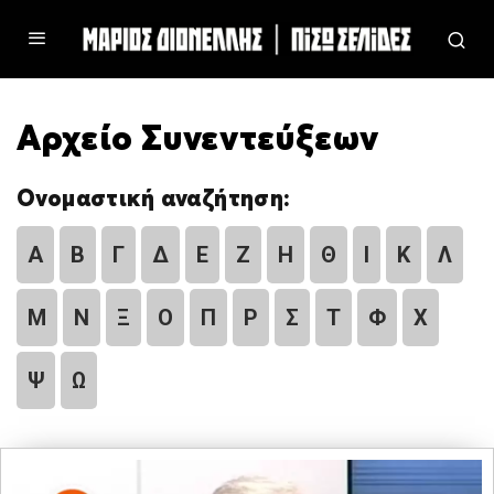
Αρχείο Συνεντεύξεων
Ονομαστική αναζήτηση:
Α
Β
Γ
Δ
Ε
Ζ
Η
Θ
Ι
Κ
Λ
Μ
Ν
Ξ
Ο
Π
Ρ
Σ
Τ
Φ
Χ
Ψ
Ω