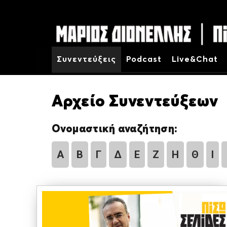
Συνεντεύξεις
Podcast
Live&Chat
Αρχείο Συνεντεύξεων
Ονομαστική αναζήτηση:
Α
Β
Γ
Δ
Ε
Ζ
Η
Θ
Ι