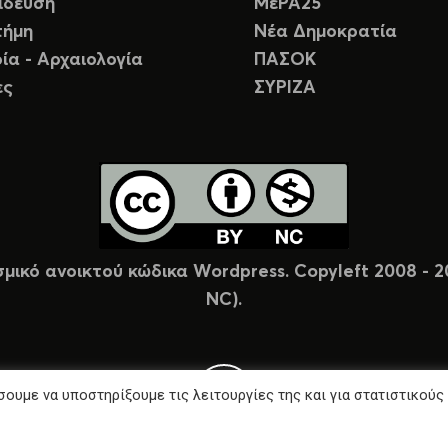
ίδευση
ΜέΡΑ25
τήμη
Νέα Δημοκρατία
ία - Αρχαιολογία
ΠΑΣΟΚ
ες
ΣΥΡΙΖΑ
σμικό ανοικτού κώδικα Wordpress. Copyleft 2008 -
NC).
ουμε να υποστηρίξουμε τις λειτουργίες της και για στατιστικούς