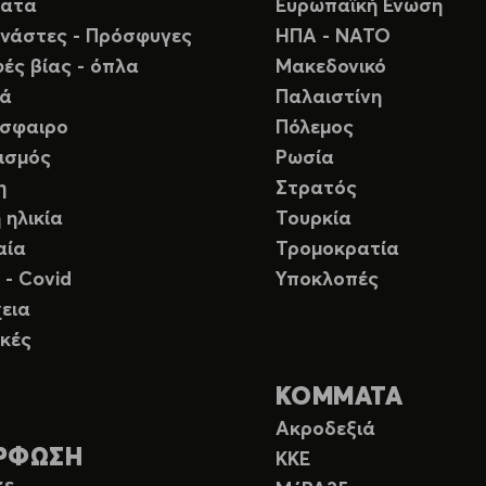
ματα
Ευρωπαϊκή Ενωση
νάστες - Πρόσφυγες
ΗΠΑ - ΝΑΤΟ
ές βίας - όπλα
Μακεδονικό
ιά
Παλαιστίνη
σφαιρο
Πόλεμος
ισμός
Ρωσία
η
Στρατός
 ηλικία
Τουρκία
αία
Τρομοκρατία
 - Covid
Υποκλοπές
εια
κές
ΚΟΜΜΑΤΑ
Ακροδεξιά
ΡΦΩΣΗ
ΚΚΕ