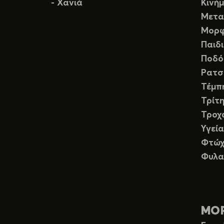
- Χανιά
Κινή
Μετα
Μορφ
Παιδ
Ποδό
Ρατσ
Τέμπ
Τρίτη
Τροχ
Υγεία
Φτώχ
Φυλα
ΜΟ