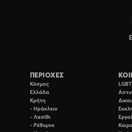
ΠΕΡΙΟΧΕΣ
ΚΟΙ
Κόσμος
LGB
Ελλάδα
Αστυ
Κρήτη
Δικα
- Ηράκλειο
Εκκλ
- Λασίθι
Εργα
- Ρέθυμνο
Καιρ