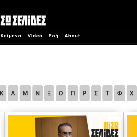
Κείμενα
Video
Ροή
About
Κ
Λ
Μ
Ν
Ξ
Ο
Π
Ρ
Σ
Τ
Φ
Χ