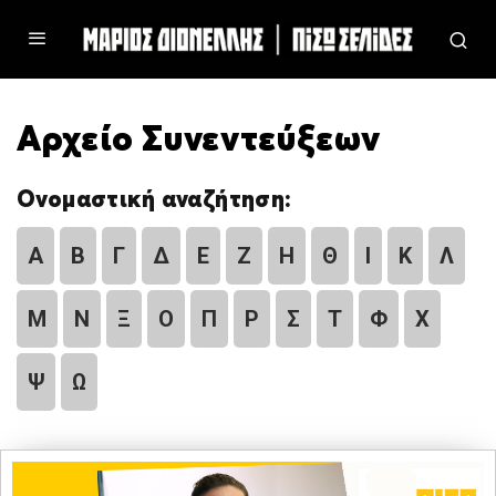
Αρχείο Συνεντεύξεων
Ονομαστική αναζήτηση:
Α
Β
Γ
Δ
Ε
Ζ
Η
Θ
Ι
Κ
Λ
Μ
Ν
Ξ
Ο
Π
Ρ
Σ
Τ
Φ
Χ
Ψ
Ω