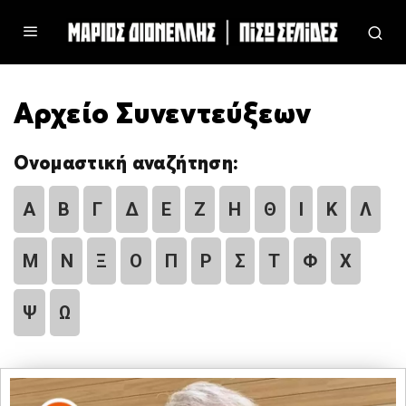
Αρχείο Συνεντεύξεων
Ονομαστική αναζήτηση:
Α
Β
Γ
Δ
Ε
Ζ
Η
Θ
Ι
Κ
Λ
Μ
Ν
Ξ
Ο
Π
Ρ
Σ
Τ
Φ
Χ
Ψ
Ω