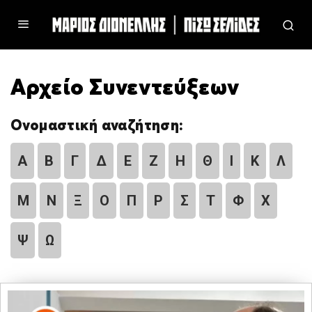
Αρχείο Συνεντεύξεων
Ονομαστική αναζήτηση:
Α
Β
Γ
Δ
Ε
Ζ
Η
Θ
Ι
Κ
Λ
Μ
Ν
Ξ
Ο
Π
Ρ
Σ
Τ
Φ
Χ
Ψ
Ω