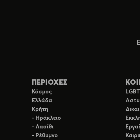
ΠΕΡΙΟΧΕΣ
ΚΟΙ
Κόσμος
LGB
Ελλάδα
Αστυ
Κρήτη
Δικα
- Ηράκλειο
Εκκλ
- Λασίθι
Εργα
- Ρέθυμνο
Καιρ