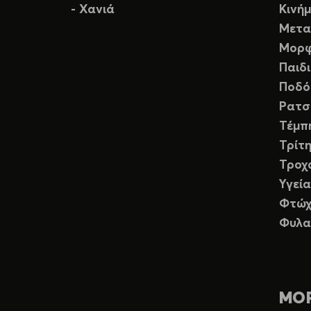
- Χανιά
Κινή
Μετα
Μορφ
Παιδ
Ποδό
Ρατσ
Τέμπ
Τρίτη
Τροχ
Υγεία
Φτώχ
Φυλα
ΜΟ