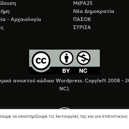
ίδευση
ΜέΡΑ25
τήμη
Νέα Δημοκρατία
ία - Αρχαιολογία
ΠΑΣΟΚ
ες
ΣΥΡΙΖΑ
σμικό ανοικτού κώδικα Wordpress. Copyleft 2008 -
NC).
ουμε να υποστηρίξουμε τις λειτουργίες της και για στατιστικούς