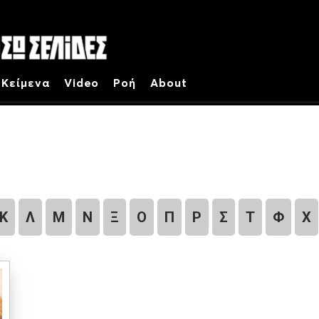
Κείμενα
Video
Ροή
About
Κ
Λ
Μ
Ν
Ξ
Ο
Π
Ρ
Σ
Τ
Φ
Χ