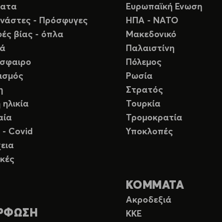
ματα
Ευρωπαϊκή Ενωση
νάστες - Πρόσφυγες
ΗΠΑ - ΝΑΤΟ
ές βίας - όπλα
Μακεδονικό
ιά
Παλαιστίνη
σφαιρο
Πόλεμος
ισμός
Ρωσία
η
Στρατός
 ηλικία
Τουρκία
αία
Τρομοκρατία
 - Covid
Υποκλοπές
εια
κές
ΚΟΜΜΑΤΑ
Ακροδεξιά
ΡΦΩΣΗ
ΚΚΕ