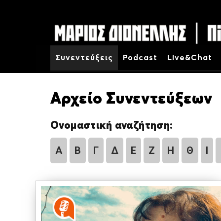
Συνεντεύξεις
Podcast
Live&Chat
Αρχείο Συνεντεύξεων
Ονομαστική αναζήτηση:
Α
Β
Γ
Δ
Ε
Ζ
Η
Θ
Ι