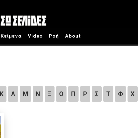
Κείμενα
Video
Ροή
About
Κ
Λ
Μ
Ν
Ξ
Ο
Π
Ρ
Σ
Τ
Φ
Χ