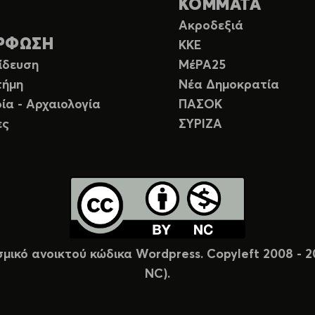
ΚΟΜΜΑΤΑ
Ακροδεξιά
ΡΦΩΣΗ
ΚΚΕ
ίδευση
ΜέΡΑ25
τήμη
Νέα Δημοκρατία
ία - Αρχαιολογία
ΠΑΣΟΚ
ες
ΣΥΡΙΖΑ
σμικό ανοικτού κώδικα Wordpress. Copyleft 2008 -
NC).