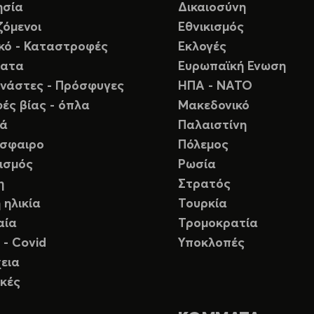
ησία
Δικαιοσύνη
ζόμενοι
Εθνικισμός
ικό - Καταστροφές
Εκλογές
ματα
Ευρωπαϊκή Ενωση
νάστες - Πρόσφυγες
ΗΠΑ - ΝΑΤΟ
ές βίας - όπλα
Μακεδονικό
ιά
Παλαιστίνη
σφαιρο
Πόλεμος
ισμός
Ρωσία
η
Στρατός
 ηλικία
Τουρκία
αία
Τρομοκρατία
 - Covid
Υποκλοπές
εια
κές