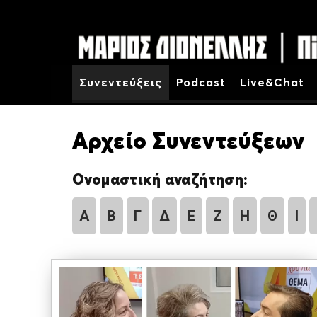
Συνεντεύξεις
Podcast
Live&Chat
Αρχείο Συνεντεύξεων
Ονομαστική αναζήτηση:
Α
Β
Γ
Δ
Ε
Ζ
Η
Θ
Ι