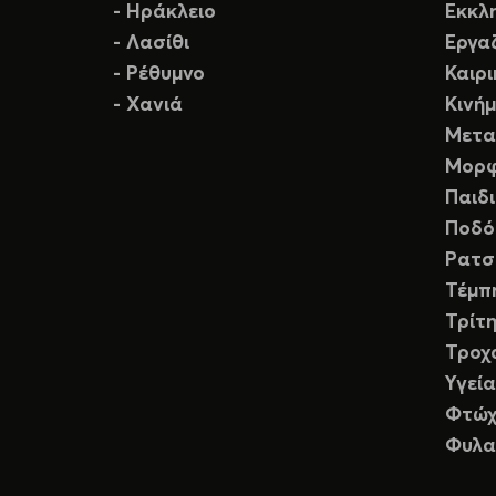
- Ηράκλειο
Εκκλ
- Λασίθι
Εργα
- Ρέθυμνο
Καιρ
- Χανιά
Κινή
Μετα
Μορφ
Παιδ
Ποδό
Ρατσ
Τέμπ
Τρίτη
Τροχ
Υγεία
Φτώχ
Φυλα