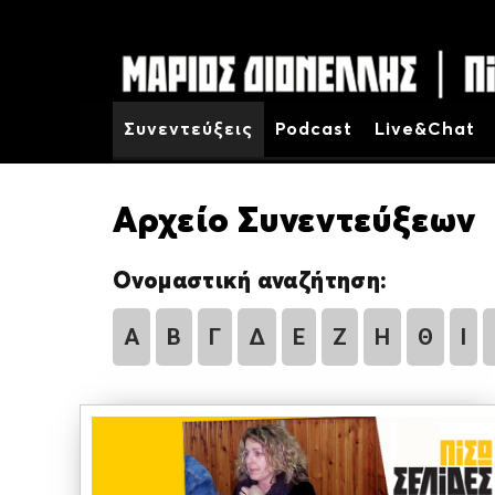
Συνεντεύξεις
Podcast
Live&Chat
Αρχείο Συνεντεύξεων
Ονομαστική αναζήτηση:
Α
Β
Γ
Δ
Ε
Ζ
Η
Θ
Ι