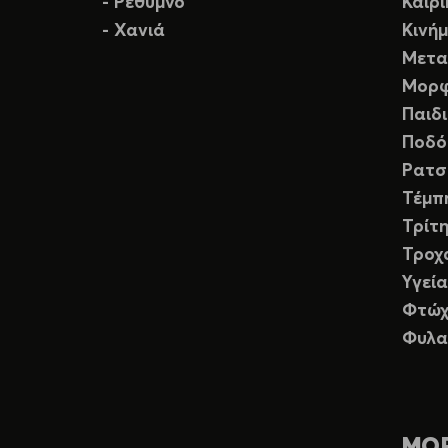
- Ρέθυμνο
Καιρ
- Χανιά
Κινή
Μετα
Μορφ
Παιδ
Ποδό
Ρατσ
Τέμπ
Τρίτη
Τροχ
Υγεία
Φτώχ
Φυλα
ΜΟ