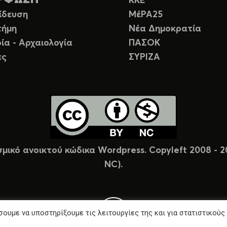
ΚΚΕ
ίδευση
ΜέΡΑ25
τήμη
Νέα Δημοκρατία
ία - Αρχαιολογία
ΠΑΣΟΚ
ες
ΣΥΡΙΖΑ
σμικό ανοικτού κώδικα Wordpress. Copyleft 2008 -
NC).
ουμε να υποστηρίξουμε τις λειτουργίες της και για στατιστικούς