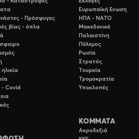
ικό - Καταστροφές
Εκλογές
ματα
Ευρωπαϊκή Ενωση
νάστες - Πρόσφυγες
ΗΠΑ - ΝΑΤΟ
ές βίας - όπλα
Μακεδονικό
ιά
Παλαιστίνη
σφαιρο
Πόλεμος
ισμός
Ρωσία
η
Στρατός
 ηλικία
Τουρκία
αία
Τρομοκρατία
 - Covid
Υποκλοπές
εια
κές
ΚΟΜΜΑΤΑ
Ακροδεξιά
ΡΦΩΣΗ