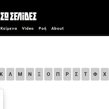
Κείμενα
Video
Ροή
About
Κ
Λ
Μ
Ν
Ξ
Ο
Π
Ρ
Σ
Τ
Φ
Χ