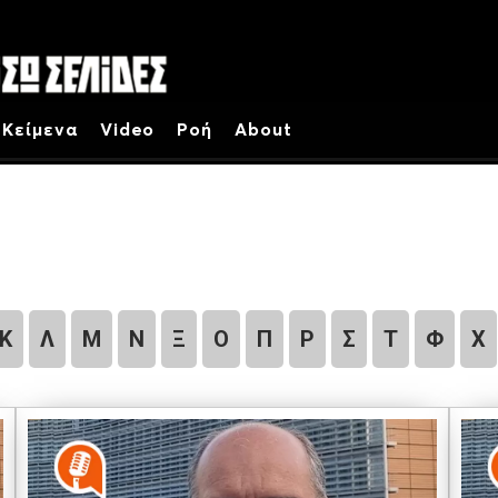
Κείμενα
Video
Ροή
About
Κ
Λ
Μ
Ν
Ξ
Ο
Π
Ρ
Σ
Τ
Φ
Χ