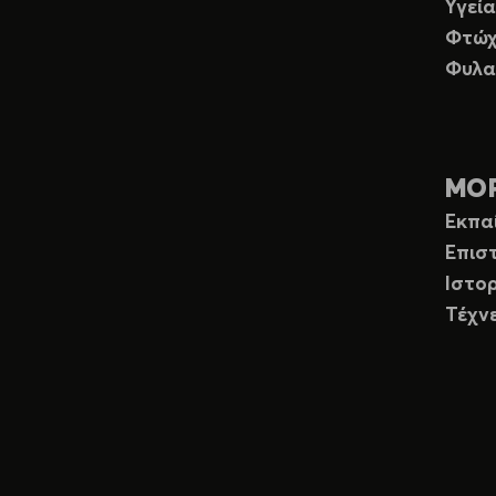
Υγεία
Φτώχ
Φυλα
ΜΟ
Εκπα
Επισ
Ιστορ
Τέχν