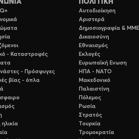
ΝΩΝΙΑ
ΠΟΛΙΤΙΚΗ
TQ+
Αυτοδιοίκηση
νομικά
Αριστερά
ιώματα
Δημοσιογραφία & ΜΜ
ησία
Δικαιοσύνη
ζόμενοι
Εθνικισμός
ικό - Καταστροφές
Εκλογές
ματα
Ευρωπαϊκή Ενωση
νάστες - Πρόσφυγες
ΗΠΑ - ΝΑΤΟ
ές βίας - όπλα
Μακεδονικό
ιά
Παλαιστίνη
σφαιρο
Πόλεμος
ισμός
Ρωσία
η
Στρατός
 ηλικία
Τουρκία
αία
Τρομοκρατία