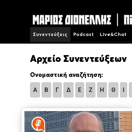
Συνεντεύξεις
Podcast
Live&Chat
Αρχείο Συνεντεύξεων
Ονομαστική αναζήτηση:
Α
Β
Γ
Δ
Ε
Ζ
Η
Θ
Ι