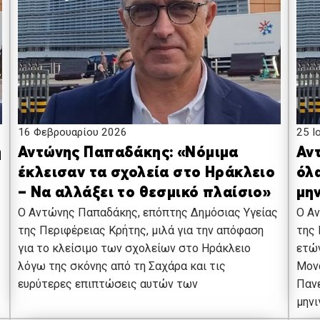
16 Φεβρουαρίου 2026
25 Ι
Αντώνης Παπαδάκης: «Νόμιμα
Αν
η
έκλεισαν τα σχολεία στο Ηράκλειο
όλ
– Να αλλάξει το θεσμικό πλαίσιο»
μη
Ο Αντώνης Παπαδάκης, επόπτης Δημόσιας Υγείας
Ο Αν
της Περιφέρειας Κρήτης, μιλά για την απόφαση
της 
για το κλείσιμο των σχολείων στο Ηράκλειο
ετών
λόγω της σκόνης από τη Σαχάρα και τις
Μον
ευρύτερες επιπτώσεις αυτών των
Πανε
μηνι