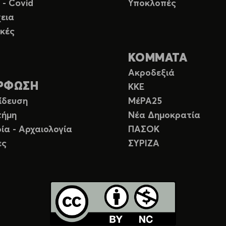
 - Covid
Υποκλοπές
εια
κές
ΚΟΜΜΑΤΑ
Ακροδεξιά
ΡΦΩΣΗ
ΚΚΕ
ίδευση
ΜέΡΑ25
τήμη
Νέα Δημοκρατία
ία - Αρχαιολογία
ΠΑΣΟΚ
ες
ΣΥΡΙΖΑ