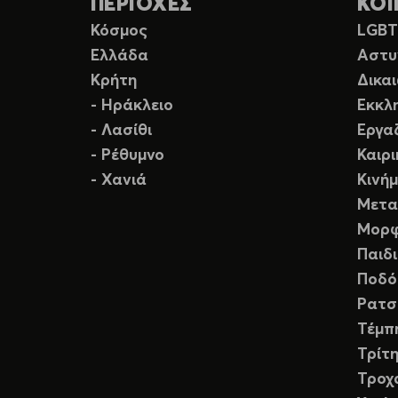
ΠΕΡΙΟΧΕΣ
ΚΟΙ
Κόσμος
LGB
Ελλάδα
Αστυ
Κρήτη
Δικα
- Ηράκλειο
Εκκλ
- Λασίθι
Εργα
- Ρέθυμνο
Καιρ
- Χανιά
Κινή
Μετα
Μορφ
Παιδ
Ποδό
Ρατσ
Τέμπ
Τρίτη
Τροχ