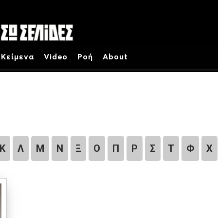
Κείμενα
Video
Ροή
About
Κ
Λ
Μ
Ν
Ξ
Ο
Π
Ρ
Σ
Τ
Φ
Χ