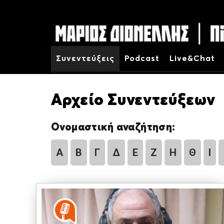
Συνεντεύξεις
Podcast
Live&Chat
Αρχείο Συνεντεύξεων
Ονομαστική αναζήτηση:
Α
Β
Γ
Δ
Ε
Ζ
Η
Θ
Ι