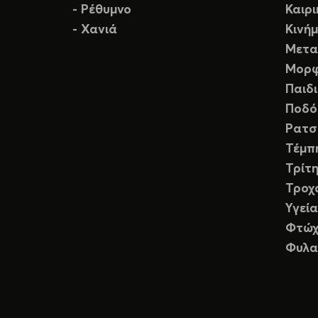
- Ρέθυμνο
Καιρ
- Χανιά
Κινή
Μετα
Μορφ
Παιδ
Ποδό
Ρατσ
Τέμπ
Τρίτη
Τροχ
Υγεία
Φτώχ
Φυλα