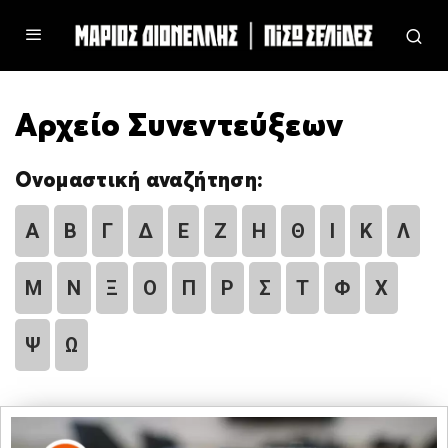
Αρχείο Συνεντεύξεων
Ονομαστική αναζήτηση:
Α
Β
Γ
Δ
Ε
Ζ
Η
Θ
Ι
Κ
Λ
Μ
Ν
Ξ
Ο
Π
Ρ
Σ
Τ
Φ
Χ
Ψ
Ω