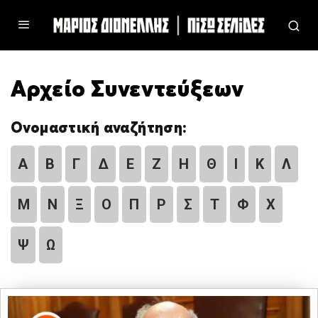
Αρχείο Συνεντεύξεων
Ονομαστική αναζήτηση:
Α
Β
Γ
Δ
Ε
Ζ
Η
Θ
Ι
Κ
Λ
Μ
Ν
Ξ
Ο
Π
Ρ
Σ
Τ
Φ
Χ
Ψ
Ω