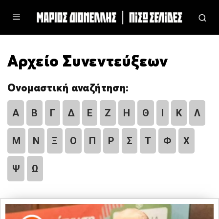
Αρχείο Συνεντεύξεων
Ονομαστική αναζήτηση:
Α
Β
Γ
Δ
Ε
Ζ
Η
Θ
Ι
Κ
Λ
Μ
Ν
Ξ
Ο
Π
Ρ
Σ
Τ
Φ
Χ
Ψ
Ω