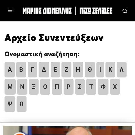
Αρχείο Συνεντεύξεων
Ονομαστική αναζήτηση:
Α
Β
Γ
Δ
Ε
Ζ
Η
Θ
Ι
Κ
Λ
Μ
Ν
Ξ
Ο
Π
Ρ
Σ
Τ
Φ
Χ
Ψ
Ω