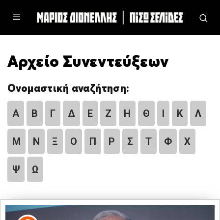
Αρχείο Συνεντεύξεων
Ονομαστική αναζήτηση:
Α
Β
Γ
Δ
Ε
Ζ
Η
Θ
Ι
Κ
Λ
Μ
Ν
Ξ
Ο
Π
Ρ
Σ
Τ
Φ
Χ
Ψ
Ω