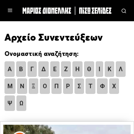
Αρχείο Συνεντεύξεων
Ονομαστική αναζήτηση:
Α
Β
Γ
Δ
Ε
Ζ
Η
Θ
Ι
Κ
Λ
Μ
Ν
Ξ
Ο
Π
Ρ
Σ
Τ
Φ
Χ
Ψ
Ω