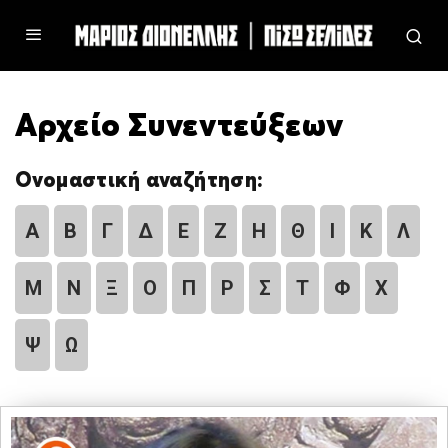
Αρχείο Συνεντεύξεων
Ονομαστική αναζήτηση:
Α
Β
Γ
Δ
Ε
Ζ
Η
Θ
Ι
Κ
Λ
Μ
Ν
Ξ
Ο
Π
Ρ
Σ
Τ
Φ
Χ
Ψ
Ω