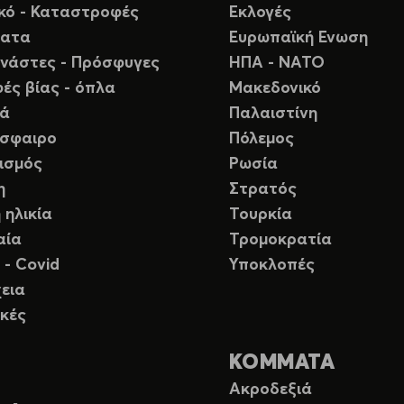
ικό - Καταστροφές
Εκλογές
ματα
Ευρωπαϊκή Ενωση
νάστες - Πρόσφυγες
ΗΠΑ - ΝΑΤΟ
ές βίας - όπλα
Μακεδονικό
ιά
Παλαιστίνη
σφαιρο
Πόλεμος
ισμός
Ρωσία
η
Στρατός
 ηλικία
Τουρκία
αία
Τρομοκρατία
 - Covid
Υποκλοπές
εια
κές
ΚΟΜΜΑΤΑ
Ακροδεξιά