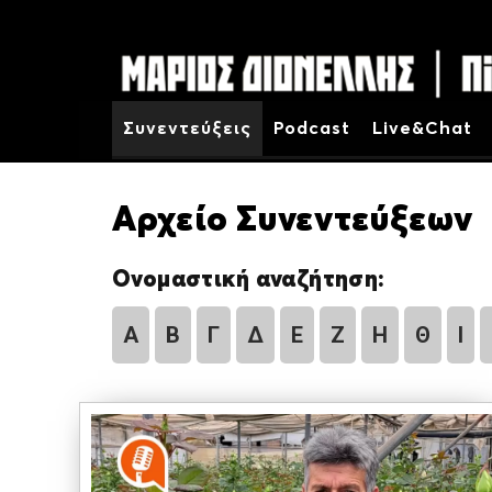
Συνεντεύξεις
Podcast
Live&Chat
Αρχείο Συνεντεύξεων
Ονομαστική αναζήτηση:
Α
Β
Γ
Δ
Ε
Ζ
Η
Θ
Ι