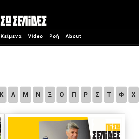
Κείμενα
Video
Ροή
About
Κ
Λ
Μ
Ν
Ξ
Ο
Π
Ρ
Σ
Τ
Φ
Χ