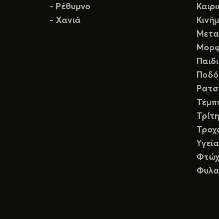
- Ρέθυμνο
Καιρ
- Χανιά
Κινή
Μετα
Μορφ
Παιδ
Ποδό
Ρατσ
Τέμπ
Τρίτη
Τροχ
Υγεία
Φτώχ
Φυλα