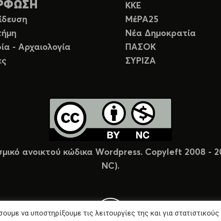
ΡΦΩΣΗ
ΚΚΕ
ίδευση
ΜέΡΑ25
τήμη
Νέα Δημοκρατία
ία - Αρχαιολογία
ΠΑΣΟΚ
ες
ΣΥΡΙΖΑ
σμικό ανοικτού κώδικα Wordpress. Copyleft 2008 -
NC).
ουμε να υποστηρίξουμε τις λειτουργίες της και για στατιστικούς