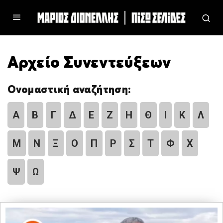
Αρχείο Συνεντεύξεων
Ονομαστική αναζήτηση:
Α
Β
Γ
Δ
Ε
Ζ
Η
Θ
Ι
Κ
Λ
Μ
Ν
Ξ
Ο
Π
Ρ
Σ
Τ
Φ
Χ
Ψ
Ω