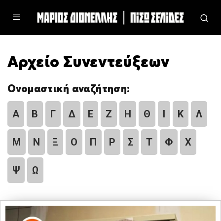
Αρχείο Συνεντεύξεων
Ονομαστική αναζήτηση:
Α
Β
Γ
Δ
Ε
Ζ
Η
Θ
Ι
Κ
Λ
Μ
Ν
Ξ
Ο
Π
Ρ
Σ
Τ
Φ
Χ
Ψ
Ω