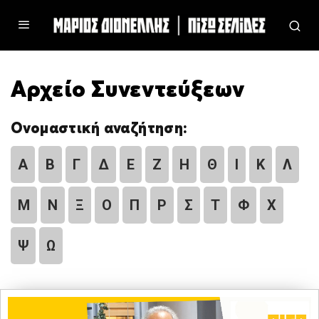
Αρχείο Συνεντεύξεων
Ονομαστική αναζήτηση:
Α
Β
Γ
Δ
Ε
Ζ
Η
Θ
Ι
Κ
Λ
Μ
Ν
Ξ
Ο
Π
Ρ
Σ
Τ
Φ
Χ
Ψ
Ω