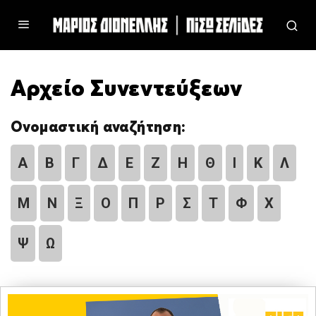
Αρχείο Συνεντεύξεων
Ονομαστική αναζήτηση:
Α
Β
Γ
Δ
Ε
Ζ
Η
Θ
Ι
Κ
Λ
Μ
Ν
Ξ
Ο
Π
Ρ
Σ
Τ
Φ
Χ
Ψ
Ω