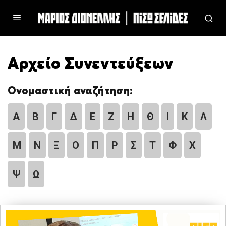
Αρχείο Συνεντεύξεων
Ονομαστική αναζήτηση:
Α
Β
Γ
Δ
Ε
Ζ
Η
Θ
Ι
Κ
Λ
Μ
Ν
Ξ
Ο
Π
Ρ
Σ
Τ
Φ
Χ
Ψ
Ω