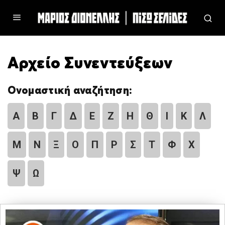
Αρχείο Συνεντεύξεων
Ονομαστική αναζήτηση:
Α
Β
Γ
Δ
Ε
Ζ
Η
Θ
Ι
Κ
Λ
Μ
Ν
Ξ
Ο
Π
Ρ
Σ
Τ
Φ
Χ
Ψ
Ω