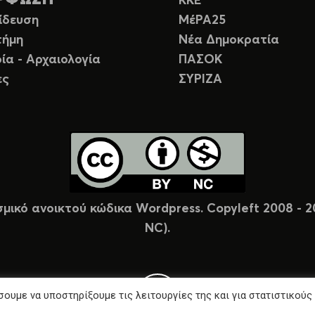
ΚΚΕ
ίδευση
ΜέΡΑ25
τήμη
Νέα Δημοκρατία
ία - Αρχαιολογία
ΠΑΣΟΚ
ες
ΣΥΡΙΖΑ
σμικό ανοικτού κώδικα Wordpress. Copyleft 2008 -
NC).
ουμε να υποστηρίξουμε τις λειτουργίες της και για στατιστικούς