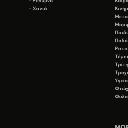
- Ρέθυμνο
Καιρ
- Χανιά
Κινή
Μετα
Μορφ
Παιδ
Ποδό
Ρατσ
Τέμπ
Τρίτη
Τροχ
Υγεία
Φτώχ
Φυλα
ΜΟ