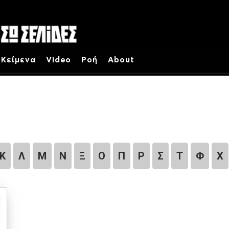
Κείμενα
Video
Ροή
About
Κ
Λ
Μ
Ν
Ξ
Ο
Π
Ρ
Σ
Τ
Φ
Χ