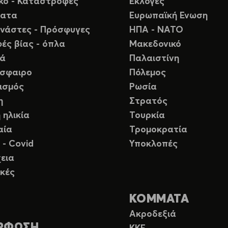
ικό - Καταστροφές
Εκλογές
ματα
Ευρωπαϊκή Ενωση
νάστες - Πρόσφυγες
ΗΠΑ - ΝΑΤΟ
ές βίας - όπλα
Μακεδονικό
ιά
Παλαιστίνη
σφαιρο
Πόλεμος
ισμός
Ρωσία
η
Στρατός
 ηλικία
Τουρκία
αία
Τρομοκρατία
 - Covid
Υποκλοπές
εια
κές
ΚΟΜΜΑΤΑ
Ακροδεξιά
ΡΦΩΣΗ