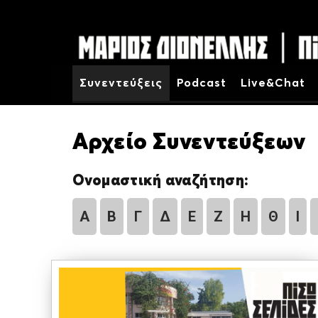
Συνεντεύξεις
Podcast
Live&Chat
Αρχείο Συνεντεύξεων
Ονομαστική αναζήτηση:
Α
Β
Γ
Δ
Ε
Ζ
Η
Θ
Ι