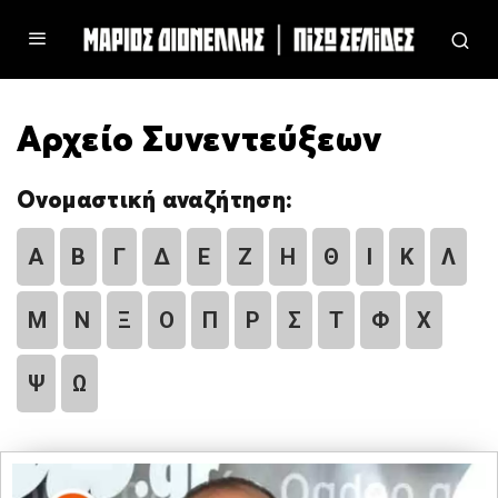
Αρχείο Συνεντεύξεων
Ονομαστική αναζήτηση:
Α
Β
Γ
Δ
Ε
Ζ
Η
Θ
Ι
Κ
Λ
Μ
Ν
Ξ
Ο
Π
Ρ
Σ
Τ
Φ
Χ
Ψ
Ω