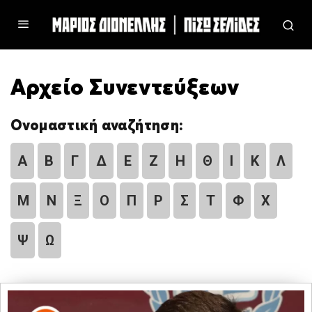
Αρχείο Συνεντεύξεων
Ονομαστική αναζήτηση:
Α
Β
Γ
Δ
Ε
Ζ
Η
Θ
Ι
Κ
Λ
Μ
Ν
Ξ
Ο
Π
Ρ
Σ
Τ
Φ
Χ
Ψ
Ω