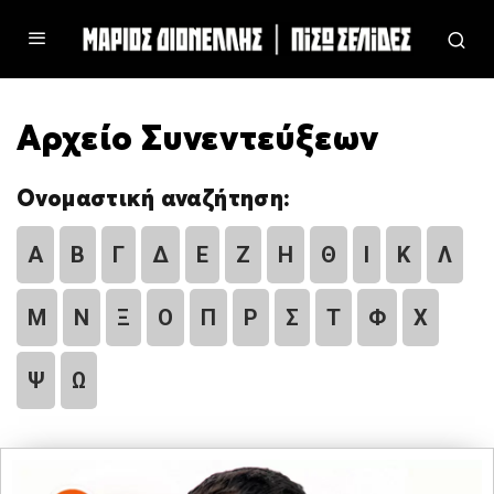
Αρχείο Συνεντεύξεων
Ονομαστική αναζήτηση:
Α
Β
Γ
Δ
Ε
Ζ
Η
Θ
Ι
Κ
Λ
Μ
Ν
Ξ
Ο
Π
Ρ
Σ
Τ
Φ
Χ
Ψ
Ω