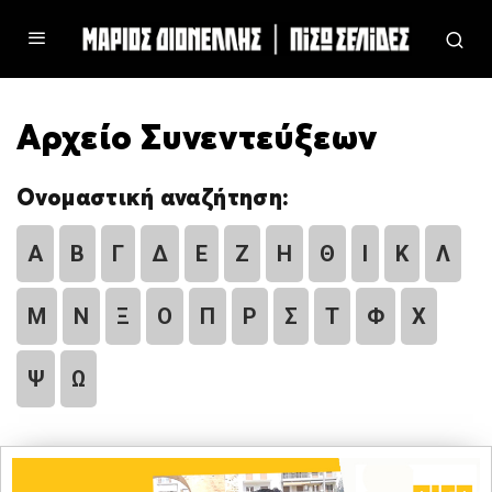
Αρχείο Συνεντεύξεων
Ονομαστική αναζήτηση:
Α
Β
Γ
Δ
Ε
Ζ
Η
Θ
Ι
Κ
Λ
Μ
Ν
Ξ
Ο
Π
Ρ
Σ
Τ
Φ
Χ
Ψ
Ω