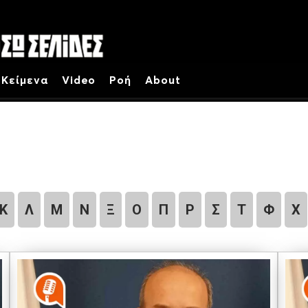
Κείμενα
Video
Ροή
About
Κ
Λ
Μ
Ν
Ξ
Ο
Π
Ρ
Σ
Τ
Φ
Χ