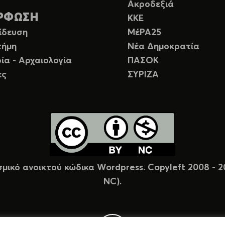
Ακροδεξιά
ΡΦΩΣΗ
ΚΚΕ
ίδευση
ΜέΡΑ25
τήμη
Νέα Δημοκρατία
ία - Αρχαιολογία
ΠΑΣΟΚ
ες
ΣΥΡΙΖΑ
σμικό ανοικτού κώδικα Wordpress. Copyleft 2008 -
NC).