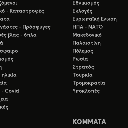
ζόμενοι
Εθνικισμός
ικό - Καταστροφές
Εκλογές
ματα
Ευρωπαϊκή Ενωση
νάστες - Πρόσφυγες
ΗΠΑ - ΝΑΤΟ
ές βίας - όπλα
Μακεδονικό
ιά
Παλαιστίνη
σφαιρο
Πόλεμος
ισμός
Ρωσία
η
Στρατός
 ηλικία
Τουρκία
αία
Τρομοκρατία
 - Covid
Υποκλοπές
εια
κές
ΚΟΜΜΑΤΑ