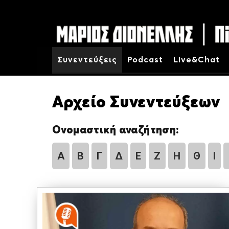
Συνεντεύξεις
Podcast
Live&Chat
Αρχείο Συνεντεύξεων
Ονομαστική αναζήτηση:
Α
Β
Γ
Δ
Ε
Ζ
Η
Θ
Ι