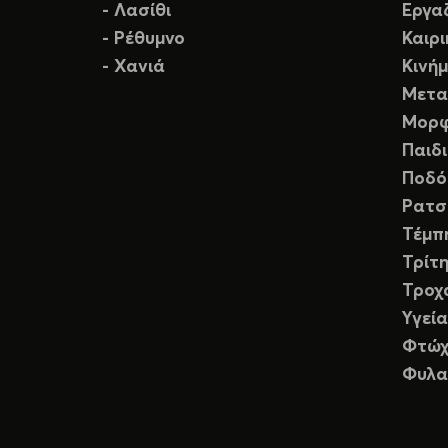
- Λασίθι
Εργα
- Ρέθυμνο
Καιρ
- Χανιά
Κινή
Μετα
Μορφ
Παιδ
Ποδό
Ρατσ
Τέμπ
Τρίτη
Τροχ
Υγεία
Φτώχ
Φυλα