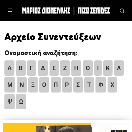
Αρχείο Συνεντεύξεων
Ονομαστική αναζήτηση:
Α
Β
Γ
Δ
Ε
Ζ
Η
Θ
Ι
Κ
Λ
Μ
Ν
Ξ
Ο
Π
Ρ
Σ
Τ
Φ
Χ
Ψ
Ω