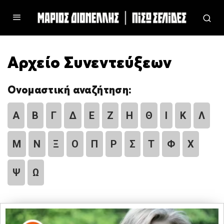
Αρχείο Συνεντεύξεων
Ονομαστική αναζήτηση:
Α
Β
Γ
Δ
Ε
Ζ
Η
Θ
Ι
Κ
Λ
Μ
Ν
Ξ
Ο
Π
Ρ
Σ
Τ
Φ
Χ
Ψ
Ω