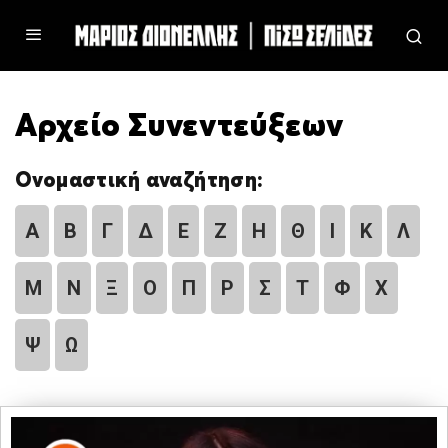
Αρχείο Συνεντεύξεων
Ονομαστική αναζήτηση:
Α
Β
Γ
Δ
Ε
Ζ
Η
Θ
Ι
Κ
Λ
Μ
Ν
Ξ
Ο
Π
Ρ
Σ
Τ
Φ
Χ
Ψ
Ω